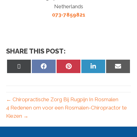
Netherlands
073-7859821
SHARE THIS POST:
Share
Share
Share
Share
Share
on
on
on
on
on
X
Facebook
Pinterest
LinkedIn
Email
(Twitter)
← Chiropractische Zorg Bij Rugpijn In Rosmalen
4 Redenen om voor een Rosmalen-Chiropractor te
Kiezen →