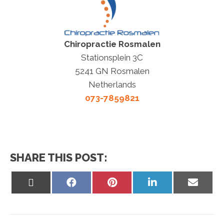
Chiropractie Rosmalen
Stationsplein 3C
5241 GN Rosmalen
Netherlands
073-7859821
SHARE THIS POST:
Share
Share
Share
Share
Share
on
on
on
on
on
X
Facebook
Pinterest
LinkedIn
Email
(Twitter)